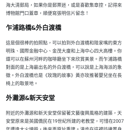
海大清郵局，如果你是郵票迷，或是喜歡集章控，記得來
博物館門口蓋章，順便寫張明信片留念！
乍浦路橋&外白渡橋
這是個很棒的拍照點，可以拍到外白渡橋和陸家嘴的東方
明珠、國際金融中心、金茂大廈和上海中心四大高樓。你
還可以在蘇州河畔的咖啡廳坐下來欣賞美景。而乍浦路橋
對面的是上海最出名的外白渡橋，可以說是上海海派的象
徵。外白渡橋也是《玫瑰的故事》黃亦玫推著嬰兒坐在長
椅上的取景地。
外灘源&新天安堂
附近的外灘源和新天安堂保留著文藝復興風格的建築，天
安堂原來是英國僑民在19世紀所建的老教堂，可惜在2007
年遭逢大火燒毀，後來再原址重建。漫步在這裡彷彿置身