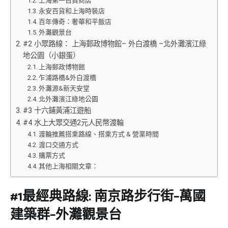
上海第一百貨商店
永安百貨和上海時裝店
百年傳奇：奢華和平飯店
外灘觀景台
#2 小眾路線： 上海郵政博物館– 外白渡橋 –北外灘濱江綠
地公園（小銀蛋）
上海郵政博物館
乍浦路橋&外白渡橋
外灘源&新天安堂
北外灘濱江綠地公園
#3 十六鋪黃浦江遊船
#4 水上大眾交通2元人民幣渡輪
渡輪推薦搭乘路線、搭乘方式 & 營業時間
渡口交通方式
購票方式
其他上海相關文章：
#1最經典路線: 南京路步行街–萬國
建築群–外灘觀景台