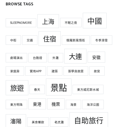
BROWSE TAGS
中國
上海
SLEEPNOMORE
不眠之夜
住宿
中街
交通
俄羅斯風情街
冬季滑雪
大連
安徽
劇場演出
台胞證
外灘
家庭房
實用APP
建築
張學良故居
故宮
景點
旅遊
春天
東方威尼斯水城
東港
機票
東方明珠
海景
海洋公園
自助旅行
瀋陽
美食餐飲
老虎灘