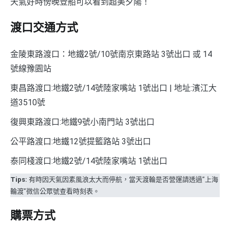
天氣好時傍晚登船可以看到超美夕陽！
渡口交通方式
金陵東路渡口：地鐵2號/10號南京東路站 3號出口 或 14
號線豫園站
東昌路渡口:地鐵2號/14號陸家嘴站 1號出口 | 地址:濱江大
道3510號
復興東路渡口:地鐵9號小南門站 3號出口
公平路渡口:地鐵12號提籃路站 3號出口
泰同棧渡口:地鐵2號/14號陸家嘴站 1號出口
Tips:
有時因天氣因素風浪太大而停航，當天渡輪是否營運請透過”上海
輪渡”微信公眾號查看時刻表。
購票方式