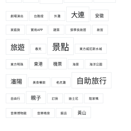
大連
安徽
劇場演出
台胞證
外灘
家庭房
實用APP
建築
張學良故居
故宮
景點
旅遊
春天
東方威尼斯水城
東港
機票
東方明珠
海景
海洋公園
自助旅行
瀋陽
美食餐飲
老虎灘
親子
自由行
訂房
迪士尼
陸家嘴
黃山
音樂博物館
音樂噴泉
飯店