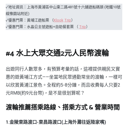
✓地址資訊：上海市黃浦區中山東二路481號十六鋪遊船碼頭 (地鐵10號
線豫園站附近)
✓優惠門票：黃埔江遊船票 （
Klook
Trip
）
✓優惠門票：水晶公主號遊船+自助餐套票 （
Trip
）
#4 水上大眾交通2元人民幣渡輪
出遊同行人數眾多，有預算考量的話，這裡提供親民又實
惠的遊黃埔江方式——坐當地民眾通勤常坐的渡輪，一樣可
以欣賞黃浦江景色。全程約5-8分鐘，而且收費每人只要2
元RMB(約9元台幣)，是不是很划算呢？
渡輪推薦搭乘路線、搭乘方式 & 營業時間
1.金陵東路渡口-東昌路渡口(上海外灘往返陸家嘴)