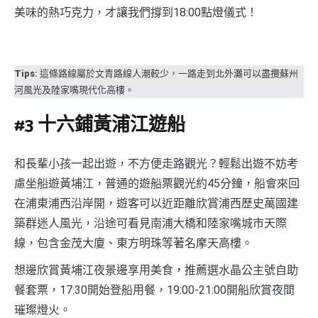
美味的熱巧克力，才讓我們撐到18:00點燈儀式！
Tips:
這條路線屬於文青路線人潮較少，一路走到北外灘可以盡攬蘇州
河風光及陸家嘴現代化高樓。
#3 十六鋪黃浦江遊船
和長輩小孩一起出遊，不方便走路觀光？輕鬆出遊不妨考
慮坐船遊黃埔江，普通的遊船票觀光約45分鐘，船會來回
在浦東浦西沿岸開，遊客可以近距離欣賞浦西歷史萬國建
築群迷人風光，沿途可看見南浦大橋和陸家嘴城市天際
線，包含金茂大廈、東方明珠等著名摩天高樓。
想邊欣賞黃埔江夜景邊享用美食，推薦選水晶公主號自助
餐套票，17:30開始登船用餐，19:00-21:00開船欣賞夜間
璀璨燈火。