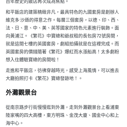
百年歷史的飯店再次成為焦點。
和平飯店的建築精緻非凡，最具特色的九國套房是創辦人
維克多·沙遜的得意之作。每層三個套房，以德、印、西、
法、日、意、中、美、英等國家的特色元素進行裝飾。面
向黃浦江。《繁花》中寶總和爺叔租的長包房72號房間，
就是這間七樓的英國套房，劇組拍攝就是在這裡完成。而
英國套房的價錢隨著《繁花》爆紅而水漲船高！太多劇粉
想入住體驗寶總的房間啦！
走進和平飯店，彷彿穿越時光，感受上海風情，可以進去
大廳拍照打卡《繁花》寶總發跡地！。
外灘觀景台
從南京路步行街慢慢逛到外灘，走到外灘觀景台上看浦東
陸家嘴的四大高樓，東方明珠、金茂大廈、國金中心和上
海中心。