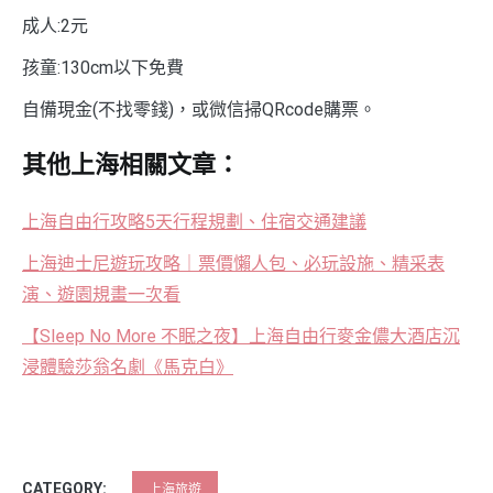
成人:2元
孩童:130cm以下免費
自備現金(不找零錢)，或微信掃QRcode購票。
其他上海相關文章：
上海自由行攻略5天行程規劃、住宿交通建議
上海迪士尼遊玩攻略｜票價懶人包、必玩設施、精采表
演、遊園規畫一次看
【Sleep No More 不眠之夜】上海自由行麥金儂大酒店沉
浸體驗莎翁名劇《馬克白》
CATEGORY:
上海旅遊