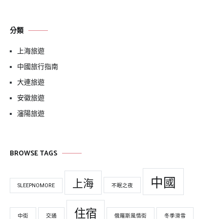
關
鍵
分類
字:
上海旅遊
中國旅行指南
大連旅遊
安徽旅遊
瀋陽旅遊
BROWSE TAGS
中國
上海
SLEEPNOMORE
不眠之夜
住宿
中街
交通
俄羅斯風情街
冬季滑雪