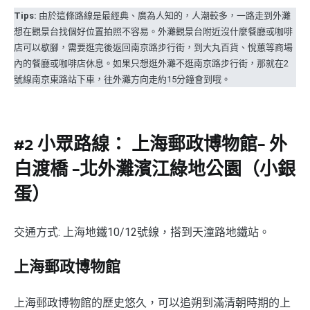
T
ips:
由於這條路線是最經典、廣為人知的，人潮較多，一路走到外灘
想在觀景台找個好位置拍照不容易。外灘觀景台附近沒什麼餐廳或咖啡
店可以歇腳，需要逛完後返回南京路步行街，到大丸百貨、悅蕙等商場
內的餐廳或咖啡店休息。如果只想逛外灘不逛南京路步行街，那就在2
號線南京東路站下車，往外灘方向走約15分鐘會到哦。
#2 小眾路線： 上海郵政博物館– 外
白渡橋 –北外灘濱江綠地公園（小銀
蛋）
交通方式: 上海地鐵10/12號線，搭到天潼路地鐵站。
上海郵政博物館
上海郵政博物館的歷史悠久，可以追朔到滿清朝時期的上