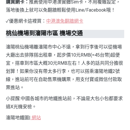
購買網卡：
推薦使用中港澳實體Sim卡，不用複雜設定，
落地後換上就可以免翻牆輕鬆使用Line/Facebook哦！
✓優惠網卡這裡買：
中港澳免翻牆網卡
桃仙機場到瀋陽市區 機場交通
瀋陽桃仙機場離瀋陽市中心不遠，拿到行李後可以從機場
大廳出去排隊搭出租車，起步價10元RMB(=45台幣)超便
宜，搭車到市區大概30元RMB左右！人多的話共同分擔很
划算！如果你沒有帶太多行李，也可以搭乘瀋陽地鐵2號
線，進站前可在自助售票機購票，用支付寶或微信付款取
票進站。
小提醒:中國各城市的地鐵進站前，不論是大包小包都要求
過X光機安檢。
瀋陽地鐵圖|
網站