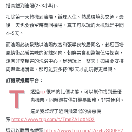
搭高鐵到瀋陽(2~3小時)。
扣除第一天轉機到瀋陽，辦理入住、熟悉環境與交通。最
後一天也要預留時間回機場，真正可以玩的大概就是中間
4~5天。
而瀋陽必訪景點以瀋陽故宮和張學良故居聞名，必逛西塔
風情街品嘗美味的泥爐烤肉、朝鮮美食和醬蟹值得探索，
還有非常厲害的洗浴中心，足夠玩上一整天！如果要安排
周邊雪場滑雪，那可能要多待個2天才能玩得更盡興。
訂機票推薦平台：
T
透過
rip
很棒的比價功能，可以幫你找到最優
惠機票，同時還提供訂機票服務，非常便利。
這是我整理了近期飛瀋陽的優惠機
票:
https://www.trip.com/t/TmnZA1dXNO2
還可以購買高鐵票:
https://www.trip.com/t/jzvhzSD0ES2