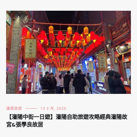
瀋陽旅遊
13 3 月, 2025
【瀋陽中街一日遊】瀋陽自助旅遊攻略經典瀋陽故
宮&張學良故居