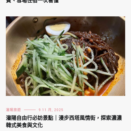
費、雪場住宿一次看懂
瀋陽旅遊
9 11 月, 2025
瀋陽自由行必訪景點｜漫步西塔風情街，探索濃濃
韓式美食與文化