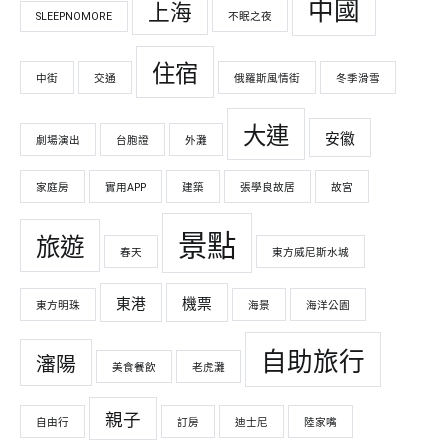
中國
上海
SLEEPNOMORE
不眠之夜
住宿
中街
交通
俄羅斯風情街
冬季滑雪
大連
安徽
劇場演出
台胞證
外灘
家庭房
實用APP
建築
張學良故居
故宮
景點
旅遊
春天
東方威尼斯水城
東港
機票
東方明珠
海景
海洋公園
自助旅行
瀋陽
美食餐飲
老虎灘
親子
自由行
訂房
迪士尼
陸家嘴