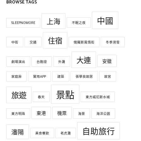
BROWSE TAGS
中國
上海
SLEEPNOMORE
不眠之夜
住宿
中街
交通
俄羅斯風情街
冬季滑雪
大連
安徽
劇場演出
台胞證
外灘
家庭房
實用APP
建築
張學良故居
故宮
景點
旅遊
春天
東方威尼斯水城
東港
機票
東方明珠
海景
海洋公園
自助旅行
瀋陽
美食餐飲
老虎灘