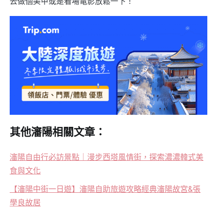
去做個美甲或是看場電影放鬆一下！
其他瀋陽相關文章：
瀋陽自由行必訪景點｜漫步西塔風情街，探索濃濃韓式美
食與文化
【瀋陽中街一日遊】瀋陽自助旅遊攻略經典瀋陽故宮&張
學良故居