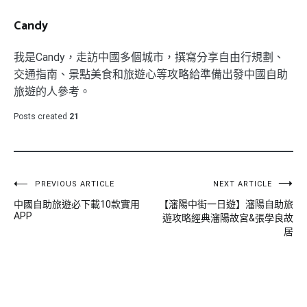
Candy
我是Candy，走訪中國多個城市，撰寫分享自由行規劃、
交通指南、景點美食和旅遊心等攻略給準備出發中國自助
旅遊的人參考。
Posts created
21
文
PREVIOUS ARTICLE
NEXT ARTICLE
中國自助旅遊必下載10款實用
【瀋陽中街一日遊】瀋陽自助旅
章
APP
遊攻略經典瀋陽故宮&張學良故
導
居
覽