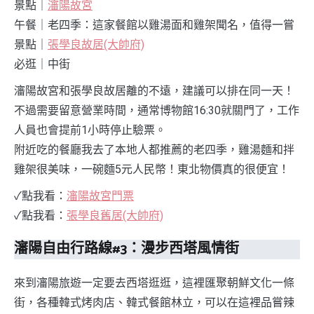
景點｜
瀋陽故宮
午餐｜老四季：這家餐館以雞湯面和雞架聞名，值得一嘗
景點｜
張學良故居(大帥府)
必逛｜中街
瀋陽故宮和張學良故居離的不遠，建議可以排在同一天！
不過需要留意營業時間，通常博物館16:30就關門了，工作
人員也會提前1小時停止驗票。
附近吃的餐廳我去了本地人都推薦的老四季，雞湯麵和拌
雞架很美味，一碗麵5元人民幣！東北物價真的很便宜！
✓點我看：
瀋陽故宮門票
✓點我看：
張學良舊居(大帥府)
瀋陽自由行路線#3：漫步西塔風情街
來到瀋陽旅遊一定要去西塔逛逛，這裡匯聚朝鮮文化一條
街，各種韓式烤肉店、韓式餐館林立，可以在這裡品嘗辣