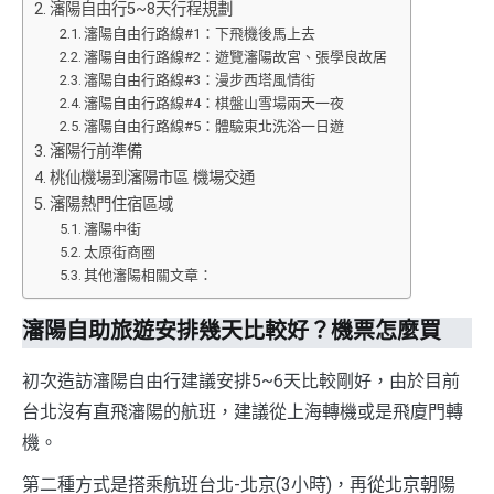
瀋陽自由行5~8天行程規劃
瀋陽自由行路線#1：下飛機後馬上去
瀋陽自由行路線#2：遊覽瀋陽故宮、張學良故居
瀋陽自由行路線#3：漫步西塔風情街
瀋陽自由行路線#4：棋盤山雪場兩天一夜
瀋陽自由行路線#5：體驗東北洗浴一日遊
瀋陽行前準備
桃仙機場到瀋陽市區 機場交通
瀋陽熱門住宿區域
瀋陽中街
太原街商圈
其他瀋陽相關文章：
瀋陽自助旅遊安排幾天比較好？機票怎麼買
初次造訪瀋陽自由行建議安排5~6天比較剛好，由於目前
台北沒有直飛瀋陽的航班，建議從上海轉機或是飛廈門轉
機。
第二種方式是搭乘航班台北-北京(3小時)，再從北京朝陽