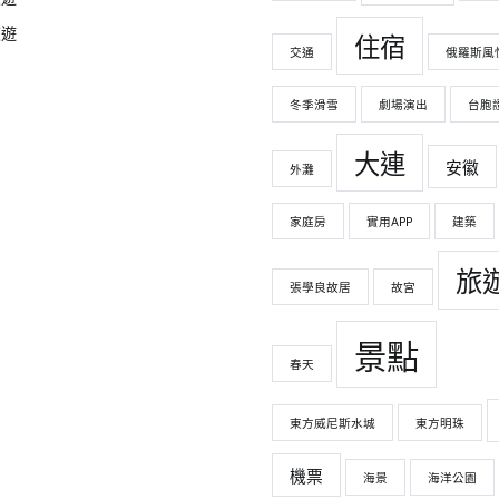
旅遊
住宿
交通
俄羅斯風
冬季滑雪
劇場演出
台胞
大連
安徽
外灘
家庭房
實用APP
建築
旅
張學良故居
故宮
景點
春天
東方威尼斯水城
東方明珠
機票
海景
海洋公園