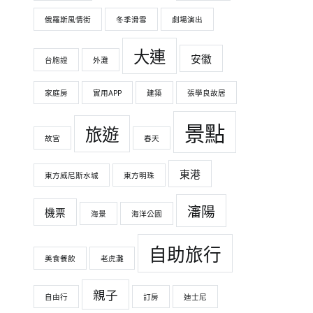
俄羅斯風情街
冬季滑雪
劇場演出
大連
安徽
台胞證
外灘
家庭房
實用APP
建築
張學良故居
景點
旅遊
故宮
春天
東港
東方威尼斯水城
東方明珠
瀋陽
機票
海景
海洋公園
自助旅行
美食餐飲
老虎灘
親子
自由行
訂房
迪士尼