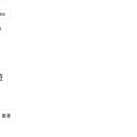
情街
證
遊
東港