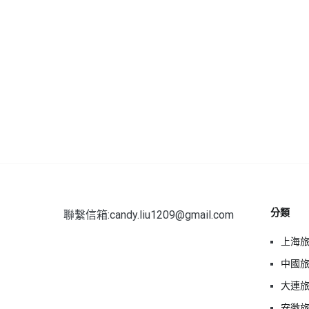
分類
聯繫信箱:candy.liu1209@gmail.com
上海
中國
大連
安徽