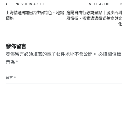
文
PREVIOUS ARTICLE
NEXT ARTICLE
上海精選9間飯店住宿特色、地點
瀋陽自由行必訪景點｜漫步西塔
章
價格
風情街，探索濃濃韓式美食與文
導
化
覽
發佈留言
發佈留言必須填寫的電子郵件地址不會公開。
必填欄位標
示為
*
留言
*