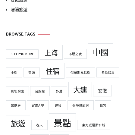
安徽旅遊
瀋陽旅遊
BROWSE TAGS
中國
上海
SLEEPNOMORE
不眠之夜
住宿
中街
交通
俄羅斯風情街
冬季滑雪
大連
安徽
劇場演出
台胞證
外灘
家庭房
實用APP
建築
張學良故居
故宮
景點
旅遊
春天
東方威尼斯水城